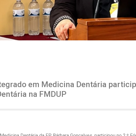
tegrado em Medicina Dentária partici
Dentária na FMDUP
Medicina Dentária da FP, Bárbara Gonçalves, participou no 2.º 