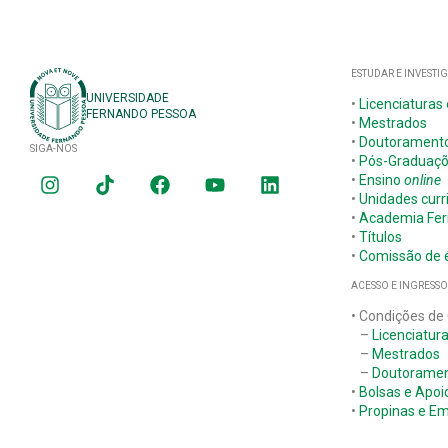
ESTUDAR E INVESTI
UNIVERSIDADE
•
Licenciaturas
FERNANDO PESSOA
•
Mestrados
•
Doutorament
SIGA-NOS
•
Pós-Graduaç
•
Ensino
online
•
Unidades curr
•
Academia Fer
•
Títulos
•
Comissão de é
ACESSO E INGRESSO
• Condições de
–
Licenciatur
–
Mestrados
–
Doutorame
•
Bolsas e Apoi
•
Propinas e E