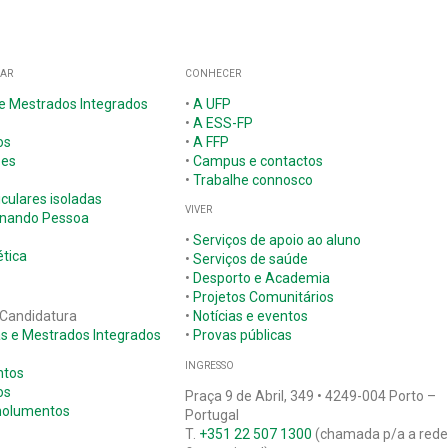
GAR
CONHECER
 e Mestrados Integrados
•
A UFP
•
A ESS-FP
os
•
A FFP
ões
•
Campus e contactos
•
Trabalhe connosco
iculares isoladas
VIVER
nando Pessoa
•
Serviços de apoio ao aluno
tica
•
Serviços de saúde
•
Desporto e Academia
•
Projetos Comunitários
 Candidatura
•
Notícias e eventos
as e Mestrados Integrados
•
Provas públicas
INGRESSO
ntos
os
Praça 9 de Abril, 349 • 4249-004 Porto –
molumentos
Portugal
T.
+351 22 507 1300
(chamada p/a a red