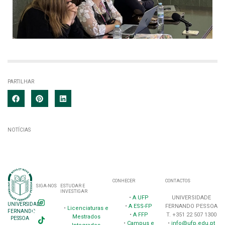
PARTILHAR
NOTÍCIAS
CONHECER
CONTACTOS
SIGA-NOS
ESTUDAR E
INVESTIGAR
•
A UFP
UNIVERSIDADE
UNIVERSIDADE
•
A ESS-FP
FERNANDO PESSOA
•
Licenciaturas e
FERNANDO
•
A FFP
T. +351 22 507 1300
Mestrados
PESSOA
•
Campus e
•
info@ufp.edu.pt