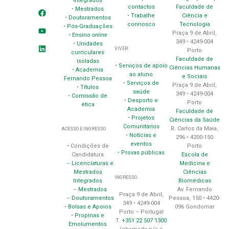
Integrados
contactos
Faculdade de
•
Mestrados
•
Trabalhe
Ciência e
•
Doutoramentos
connosco
Tecnologia
•
Pós-Graduações
Praça 9 de Abril,
•
Ensino
online
349 • 4249-004
•
Unidades
VIVER
Porto
curriculares
Faculdade de
isoladas
•
Serviços de apoio
Ciências Humanas
•
Academia
ao aluno
e Sociais
Fernando Pessoa
•
Serviços de
Praça 9 de Abril,
•
Títulos
saúde
349 • 4249-004
•
Comissão de
•
Desporto e
Porto
ética
Academia
Faculdade de
•
Projetos
Ciências da Saúde
Comunitários
R. Carlos da Maia,
ACESSO E INGRESSO
•
Notícias e
296 • 4200-150
eventos
Porto
• Condições de
•
Provas públicas
Escola de
Candidatura
Medicina e
–
Licenciaturas e
Ciências
Mestrados
INGRESSO
Biomédicas
Integrados
Av. Fernando
–
Mestrados
Praça 9 de Abril,
Pessoa, 150 • 4420-
–
Doutoramentos
349 • 4249-004
096 Gondomar
•
Bolsas e Apoios
Porto – Portugal
•
Propinas e
T.
+351 22 507 1300
Emolumentos