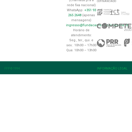
(chamada p/a a
COFINANCIADO
rede fixa nacional)
WhatsApp:
+351 93
265 2648
(apenas
mensagens)
ingresso@fundacaofernandopessoa.pt
Horário de
atendimento:
Seg., ter., qui. e
sex.: 10h00 – 17h00
Qua: 10h00 – 13h00
FFP © 1994
INFORMAÇÃO LEGAL