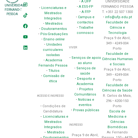
•
A UFP
UNIVERSIDADE
UNIVERSIDADE
•
A ESS-FP
FERNANDO PESSOA
•
Licenciaturas e
FERNANDO
•
A FFP
T. +351 22 507 1300
Mestrados
PESSOA
•
Campus e
•
info@ufp.edu.pt
Integrados
contactos
Faculdade de
•
Mestrados
•
Trabalhe
Ciência e
•
Doutoramentos
connosco
Tecnologia
•
Pós-Graduações
Praça 9 de Abril,
•
Ensino
online
349 • 4249-004
•
Unidades
VIVER
Porto
curriculares
Faculdade de
isoladas
•
Serviços de apoio
Ciências Humanas
•
Academia
ao aluno
e Sociais
Fernando Pessoa
•
Serviços de
Praça 9 de Abril,
•
Títulos
saúde
349 • 4249-004
•
Comissão de
•
Desporto e
Porto
ética
Academia
Faculdade de
•
Projetos
Ciências da Saúde
Comunitários
R. Carlos da Maia,
ACESSO E INGRESSO
•
Notícias e
296 • 4200-150
eventos
Porto
• Condições de
•
Provas públicas
Escola de
Candidatura
Medicina e
–
Licenciaturas e
Ciências
Mestrados
INGRESSO
Biomédicas
Integrados
Av. Fernando
–
Mestrados
Praça 9 de Abril,
Pessoa, 150 • 4420-
–
Doutoramentos