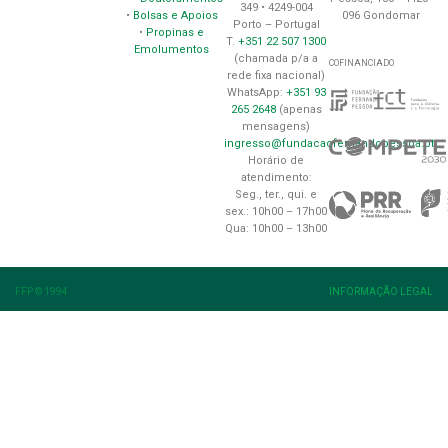
349 • 4249-004
096 Gondomar
•
Bolsas e Apoios
Porto – Portugal
•
Propinas e
T.
+351 22 507 1300
Emolumentos
(chamada p/a a
COFINANCIADO
rede fixa nacional)
WhatsApp:
+351 93
265 2648
(apenas
mensagens)
ingresso@fundacaofernandopessoa.pt
Horário de
atendimento:
Seg., ter., qui. e
sex.: 10h00 – 17h00
Qua: 10h00 – 13h00
FFP © 1994
INFORMAÇÃO LEGAL