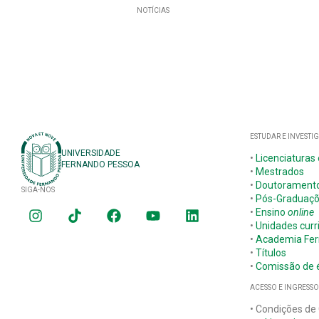
NOTÍCIAS
ESTUDAR E INVESTI
UNIVERSIDADE
•
Licenciaturas
FERNANDO PESSOA
•
Mestrados
•
Doutorament
SIGA-NOS
•
Pós-Graduaç
•
Ensino
online
•
Unidades curr
•
Academia Fer
•
Títulos
•
Comissão de é
ACESSO E INGRESSO
• Condições de