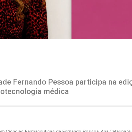
ade Fernando Pessoa participa na edi
biotecnologia médica
m Ciências Farmacêuticas da Fernando Pessoa, Ana Catarina Sil