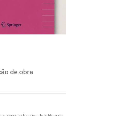
ção de obra
va, assumiu funções de Editora do