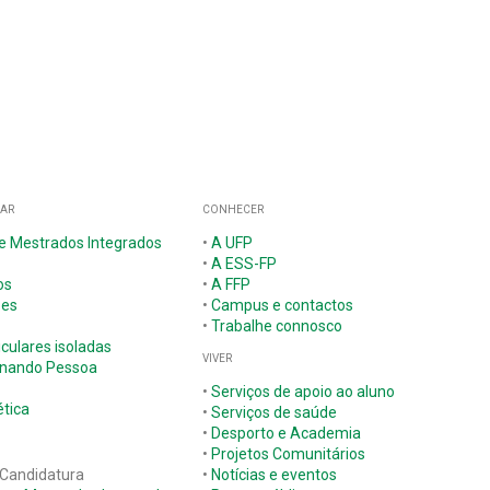
GAR
CONHECER
 e Mestrados Integrados
•
A UFP
•
A ESS-FP
os
•
A FFP
ões
•
Campus e contactos
•
Trabalhe connosco
iculares isoladas
VIVER
nando Pessoa
•
Serviços de apoio ao aluno
tica
•
Serviços de saúde
•
Desporto e Academia
•
Projetos Comunitários
 Candidatura
•
Notícias e eventos