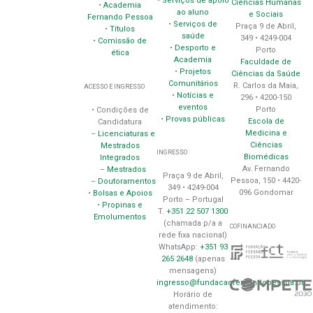
•
Serviços de apoio
Ciências Humanas
•
Academia
ao aluno
e Sociais
Fernando Pessoa
•
Serviços de
Praça 9 de Abril,
•
Títulos
saúde
349 • 4249-004
•
Comissão de
•
Desporto e
Porto
ética
Academia
Faculdade de
•
Projetos
Ciências da Saúde
Comunitários
R. Carlos da Maia,
ACESSO E INGRESSO
•
Notícias e
296 • 4200-150
eventos
Porto
• Condições de
•
Provas públicas
Escola de
Candidatura
Medicina e
–
Licenciaturas e
Ciências
Mestrados
INGRESSO
Biomédicas
Integrados
Av. Fernando
–
Mestrados
Praça 9 de Abril,
Pessoa, 150 • 4420-
–
Doutoramentos
349 • 4249-004
096 Gondomar
•
Bolsas e Apoios
Porto – Portugal
•
Propinas e
T.
+351 22 507 1300
Emolumentos
(chamada p/a a
COFINANCIADO
rede fixa nacional)
WhatsApp:
+351 93
265 2648
(apenas
mensagens)
ingresso@fundacaofernandopessoa.pt
Horário de
atendimento: