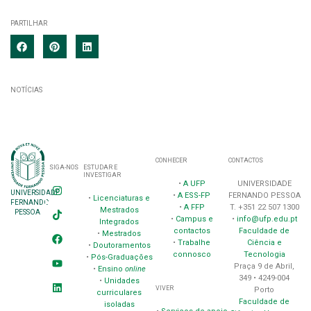
PARTILHAR
NOTÍCIAS
CONHECER
CONTACTOS
SIGA-NOS
ESTUDAR E
INVESTIGAR
•
A UFP
UNIVERSIDADE
UNIVERSIDADE
•
A ESS-FP
FERNANDO PESSOA
•
Licenciaturas e
FERNANDO
•
A FFP
T. +351 22 507 1300
Mestrados
PESSOA
•
Campus e
•
info@ufp.edu.pt
Integrados
contactos
Faculdade de
•
Mestrados
•
Trabalhe
Ciência e
•
Doutoramentos
connosco
Tecnologia
•
Pós-Graduações
Praça 9 de Abril,
•
Ensino
online
349 • 4249-004
•
Unidades
VIVER
Porto
curriculares
Faculdade de
isoladas