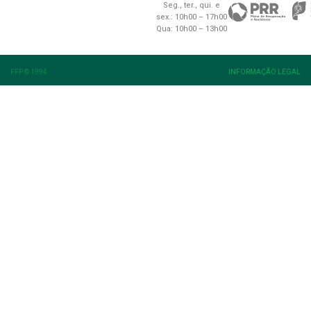
Seg., ter., qui. e
sex.: 10h00 – 17h00
Qua: 10h00 – 13h00
FFP © 1994
INFORMAÇÃO LEGAL