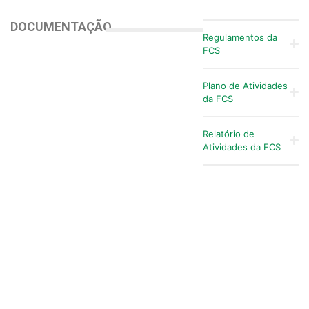
DOCUMENTAÇÃO
Regulamentos da
FCS
Plano de Atividades
da FCS
Relatório de
Atividades da FCS
UNIVERSIDADE FERNANDO PESSOA
INFORMAÇÕES
T. 22 507 1300 •
INFO@UFP.EDU.PT
INGRESSO
FACULDADE DE CIÊNCIAS DA SAÚDE
APENAS
R. Carlos da Maia, 296 • 4200-150 Porto
MENSAGENS