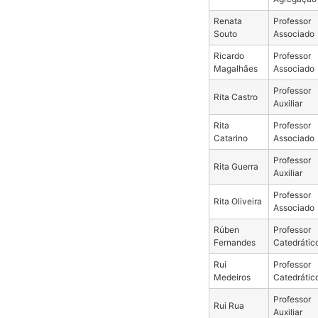
Renata
Professor
Souto
Associado
Ricardo
Professor
Magalhães
Associado
Professor
Rita Castro
Auxiliar
Rita
Professor
Catarino
Associado
Professor
Rita Guerra
Auxiliar
Professor
Rita Oliveira
Associado
Rúben
Professor
Fernandes
Catedrátic
Rui
Professor
Medeiros
Catedrátic
Professor
Rui Rua
Auxiliar