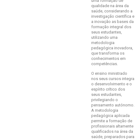
uma formação de
qualidade na área da
saúde, considerando a
investigação científica e
a inovação as bases da
formação integral dos
seus estudantes,
utilizando uma
metodologia
pedagógica inovadora,
que transforma os
conhecimentos em
competências.
O ensino ministrado
nos seus cursos integra
o desenvolvimento e o
espírito crítico dos
seus estudantes,
privilegiando o
pensamento autónomo.
A metodologia
pedagógica aplicada
permite a formação de
profissionais altamente
qualificados na área da
saúde, preparados para