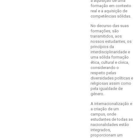
a aquisição de uma
formação em contexto
real e a aquisição de
competências sólidas.
No decurso das suas
formações, são
transmitidos, aos
nossos estudantes, os
princípios da
interdisciplinaridade e
uma sólida formação
ética, cultural e cívica,
considerando o
respeito pelas
diversidades políticas e
religiosas assim como
pela igualdade de
género.
A internacionalização e
a criação de um
campus, onde
estudantes de todas as
nacionalidades estão
integrados,
proporcionam um