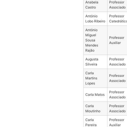
Anabela
Professor
Castro
Associado
António
Professor
Lobo Ribeiro
Catedrátic
António
Miguel
Professor
Sousa
Auxiliar
Mendes
Rajão
Augusta
Professor
Silveira
Associado
Carla
Professor
Martins
Associado
Lopes
Professor
Carla Matos
Associado
Carla
Professor
Moutinho
Associado
Carla
Professor
Pereira
Auxiliar