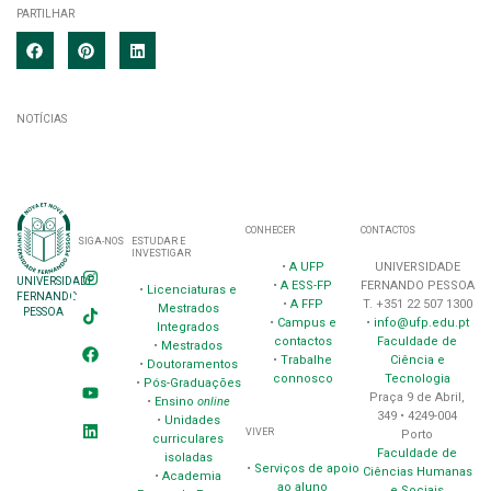
PARTILHAR
NOTÍCIAS
CONHECER
CONTACTOS
SIGA-NOS
ESTUDAR E
INVESTIGAR
•
A UFP
UNIVERSIDADE
UNIVERSIDADE
•
A ESS-FP
FERNANDO PESSOA
•
Licenciaturas e
FERNANDO
•
A FFP
T. +351 22 507 1300
Mestrados
PESSOA
•
Campus e
•
info@ufp.edu.pt
Integrados
contactos
Faculdade de
•
Mestrados
•
Trabalhe
Ciência e
•
Doutoramentos
connosco
Tecnologia
•
Pós-Graduações
Praça 9 de Abril,
•
Ensino
online
349 • 4249-004
•
Unidades
VIVER
Porto
curriculares
Faculdade de
isoladas
•
Serviços de apoio
Ciências Humanas
•
Academia
ao aluno
e Sociais