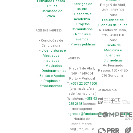
Fernando Pessoa
•
Serviços de
Praça 9 de Abril,
•
Títulos
saúde
349 • 4249-004
•
Comissão de
•
Desporto e
Porto
ética
Academia
Faculdade de
•
Projetos
Ciências da Saúde
Comunitários
R. Carlos da Maia,
ACESSO E INGRESSO
•
Notícias e
296 • 4200-150
eventos
Porto
• Condições de
•
Provas públicas
Escola de
Candidatura
Medicina e
–
Licenciaturas e
Ciências
Mestrados
INGRESSO
Biomédicas
Integrados
Av. Fernando
–
Mestrados
Praça 9 de Abril,
Pessoa, 150 • 4420-
–
Doutoramentos
349 • 4249-004
096 Gondomar
•
Bolsas e Apoios
Porto – Portugal
•
Propinas e
T.
+351 22 507 1300
Emolumentos
(chamada p/a a
COFINANCIADO
rede fixa nacional)
WhatsApp:
+351 93
265 2648
(apenas
mensagens)
ingresso@fundacaofernandopessoa.pt
Horário de
atendimento:
Seg., ter., qui. e