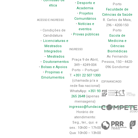
•
Comissão de
•
Desporto e
Porto
ética
Academia
Faculdade de
•
Projetos
Ciências da Saúde
Comunitários
R. Carlos da Maia,
ACESSO E INGRESSO
•
Notícias e
296 • 4200-150
eventos
Porto
• Condições de
•
Provas públicas
Escola de
Candidatura
Medicina e
–
Licenciaturas e
Ciências
Mestrados
INGRESSO
Biomédicas
Integrados
Av. Fernando
–
Mestrados
Praça 9 de Abril,
Pessoa, 150 • 4420-
–
Doutoramentos
349 • 4249-004
096 Gondomar
•
Bolsas e Apoios
Porto – Portugal
•
Propinas e
T.
+351 22 507 1300
Emolumentos
(chamada p/a a
COFINANCIADO
rede fixa nacional)
WhatsApp:
+351 93
265 2648
(apenas
mensagens)
ingresso@fundacaofernandopessoa.pt
Horário de
atendimento:
Seg., ter., qui. e
sex.: 10h00 – 17h00
Qua: 10h00 – 13h00