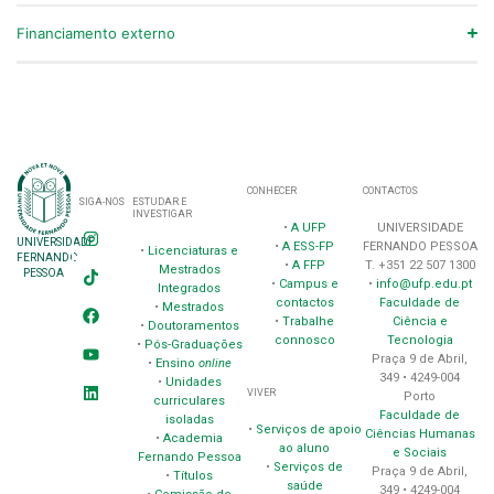
Financiamento externo
CONHECER
CONTACTOS
SIGA-NOS
ESTUDAR E
INVESTIGAR
•
A UFP
UNIVERSIDADE
UNIVERSIDADE
•
A ESS-FP
FERNANDO PESSOA
•
Licenciaturas e
FERNANDO
•
A FFP
T. +351 22 507 1300
Mestrados
PESSOA
•
Campus e
•
info@ufp.edu.pt
Integrados
contactos
Faculdade de
•
Mestrados
•
Trabalhe
Ciência e
•
Doutoramentos
connosco
Tecnologia
•
Pós-Graduações
Praça 9 de Abril,
•
Ensino
online
349 • 4249-004
•
Unidades
VIVER
Porto
curriculares
Faculdade de
isoladas
•
Serviços de apoio
Ciências Humanas
•
Academia
ao aluno
e Sociais
Fernando Pessoa
•
Serviços de
Praça 9 de Abril,
•
Títulos
saúde
349 • 4249-004