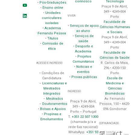
connosco
Tecnologia
•
Pós-Graduações
Praça 9 de Abril,
•
Ensino
online
349 • 4249-004
•
Unidades
VIVER
Porto
curriculares
Faculdade de
isoladas
•
Serviços de apoio
Ciências Humanas
•
Academia
ao aluno
e Sociais
Fernando Pessoa
•
Serviços de
Praça 9 de Abril,
•
Títulos
saúde
349 • 4249-004
•
Comissão de
•
Desporto e
Porto
ética
Academia
Faculdade de
•
Projetos
Ciências da Saúde
Comunitários
R. Carlos da Maia,
ACESSO E INGRESSO
•
Notícias e
296 • 4200-150
eventos
Porto
• Condições de
•
Provas públicas
Escola de
Candidatura
Medicina e
–
Licenciaturas e
Ciências
Mestrados
INGRESSO
Biomédicas
Integrados
Av. Fernando
–
Mestrados
Praça 9 de Abril,
Pessoa, 150 • 4420-
–
Doutoramentos
349 • 4249-004
096 Gondomar
•
Bolsas e Apoios
Porto – Portugal
•
Propinas e
T.
+351 22 507 1300
Emolumentos
(chamada p/a a
COFINANCIADO
rede fixa nacional)
WhatsApp:
+351 93