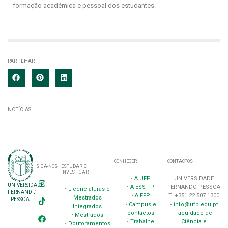
formação académica e pessoal dos estudantes.
PARTILHAR
NOTÍCIAS
CONHECER
CONTACTOS
SIGA-NOS
ESTUDAR E
INVESTIGAR
•
A UFP
UNIVERSIDADE
UNIVERSIDADE
•
A ESS-FP
FERNANDO PESSOA
•
Licenciaturas e
FERNANDO
•
A FFP
T. +351 22 507 1300
Mestrados
PESSOA
•
Campus e
•
info@ufp.edu.pt
Integrados
contactos
Faculdade de
•
Mestrados
•
Trabalhe
Ciência e
•
Doutoramentos