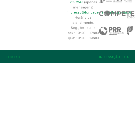
265 2648
(apenas
mensagens)
ingresso@fundacaofernandopessoa.pt
Horário de
atendimento:
Seg., ter., qui. e
sex.: 10h00 – 17h00
Qua: 10h00 – 13h00
FFP © 1994
INFORMAÇÃO LEGAL