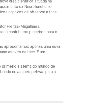
nova área científica situada na
 nascimento da Neurofunctional
íficos capazes de observar a face
utor Freitas-Magalhães,
eus contributos pioneiros para o
 não apresentamos apenas uma nova
ano através da face. É um
o primeiro sistema do mundo de
 abrindo novas perspetivas para a