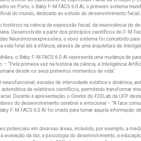
unho no Porto, o Baby F-M FACS 6.0 AI, o primeiro sistema mundi
rtificial do mundo, dedicado ao estudo do desenvolvimento facial
histórico na ciência da expressão facial, da neurociência do de
mana. Desenvolvido a partir dos princípios científicos do F-M F
 das Neuromicroexpressões, o novo sistema foi concebido para ob
a vida fetal até à infância, através de uma arquitetura de Inteligên
lhães, o Baby F-M FACS 6.0 AI representa uma mudança de para
“Pela primeira vez na história da ciência, a Inteligência Artifi
 humana desde os seus primeiros momentos de vida”.
al neurofuncional, escalas de intensidade estática e dinâmica, 
 automática de relatórios científicos, permitindo transformar i
acial. Durante a apresentação, o Diretor do FEELab da UFP dest
ores do desenvolvimento cerebral e emocional – “A face comun
 Baby F-M FACS 6.0 AI foi criado para tornar aquela informação o
s potenciais em diversas áreas, incluindo, por exemplo, a medici
a avaliação da dor, a psicologia do desenvolvimento, a educação