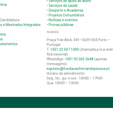
•
Serviços de apoio ao aluno
tica
•
Serviços de saúde
•
Desporto e Academia
•
Projetos Comunitários
 Candidatura
•
Notícias e eventos
as e Mestrados Integrados
•
Provas públicas
INGRESSO
ntos
os
Praça 9 de Abril, 349 • 4249-004 Porto –
molumentos
Portugal
T.
+351 22 507 1300
(chamada p/a a red
fixa nacional)
WhatsApp:
+351 93 265 2648
(apenas
mensagens)
ingresso@fundacaofernandopessoa.pt
Horário de atendimento:
Seg., ter., qui. e sex.: 10h00 – 17h00
Qua: 10h00 – 13h00