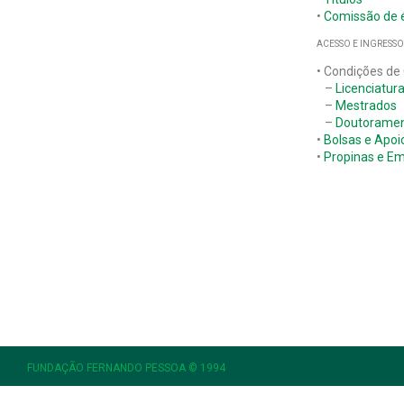
•
Comissão de é
ACESSO E INGRESSO
• Condições de
–
Licenciatur
–
Mestrados
–
Doutorame
•
Bolsas e Apoi
•
Propinas e E
FUNDAÇÃO FERNANDO PESSOA © 1994