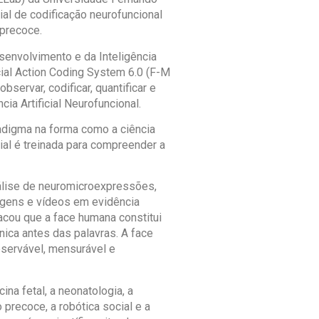
al de codificação neurofuncional
 precoce.
senvolvimento e da Inteligência
acial Action Coding System 6.0 (F-M
servar, codificar, quantificar e
cia Artificial Neurofuncional.
digma na forma como a ciência
cial é treinada para compreender a
análise de neuromicroexpressões,
magens e vídeos em evidência
acou que a face humana constitui
ica antes das palavras. A face
bservável, mensurável e
na fetal, a neonatologia, a
 precoce, a robótica social e a