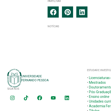
PARTILHAR
NOTÍCIAS
ESTUDAR E INVESTI
UNIVERSIDADE
•
Licenciaturas
FERNANDO PESSOA
•
Mestrados
•
Doutorament
SIGA-NOS
•
Pós-Graduaç
•
Ensino
online
•
Unidades curr
•
Academia Fer
•
Títulos