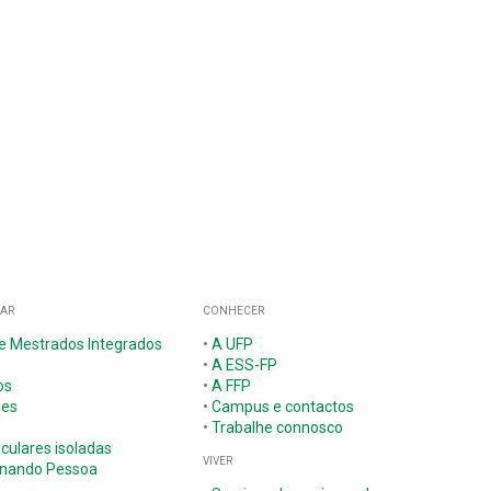
GAR
CONHECER
 e Mestrados Integrados
•
A UFP
•
A ESS-FP
os
•
A FFP
ões
•
Campus e contactos
•
Trabalhe connosco
iculares isoladas
VIVER
nando Pessoa