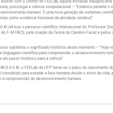
 De acordo com o Diretor do FEELab, aquela inovação inaugura uma 
icina, psicologia e ciência computacional – “Estamos perante o
o desenvolvimento humano. É uma nova geração de sistemas cient
s como evidência funcional da atividade cerebral”.
AI reforça o percurso científico internacional do Professor Do
o F-M FACS, pela criação da Teoria do Cérebro Facial e pelos s
.
essor sublinhou o significado histórico deste momento – “Hoje
 linguagem científica para compreender o desenvolvimento hum
um passo histórico para a ciência”.
ACS 6.0 AI, o FEELab da UFP torna-se o palco do nascimento d
nal concebido para estudar a face humana desde o início da vida,
na e a compreensão do desenvolvimento humano.