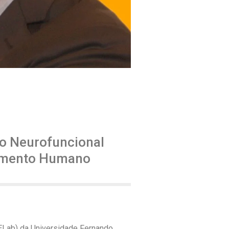
ão Neurofuncional
lvimento Humano
ELab) da Universidade Fernando