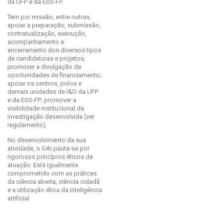
da UFP e da ESS-FP.
Tem por missão, entre outras,
apoiar a preparação, submissão,
contratualização, execução,
acompanhamento e
encerramento dos diversos tipos
de candidaturas e projetos;
promover a divulgação de
oportunidades de financiamento;
apoiar os centros, polos e
demais unidades de I&D da UFP
e da ESS-FP; promover a
visibilidade institucional da
investigação desenvolvida (ver
regulamento).
No desenvolvimento da sua
atividade, o GAI pauta-se por
rigorosos princípios éticos de
atuação. Está igualmente
comprometido com as práticas
da ciência aberta, ciência cidadã
e a utilização ética da inteligência
artificial