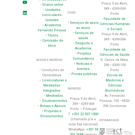
Praça 9 de Abril,
•
Ensino
online
349 • 4249-004
•
Unidades
VIVER
Porto
curriculares
Faculdade de
isoladas
•
Serviços de apoio
Ciências Humanas
•
Academia
ao aluno
e Sociais
Fernando Pessoa
•
Serviços de
Praça 9 de Abril,
•
Títulos
saúde
349 • 4249-004
•
Comissão de
•
Desporto e
Porto
ética
Academia
Faculdade de
•
Projetos
Ciências da Saúde
Comunitários
R. Carlos da Maia,
ACESSO E INGRESSO
•
Notícias e
296 • 4200-150
eventos
Porto
• Condições de
•
Provas públicas
Escola de
Candidatura
Medicina e
–
Licenciaturas e
Ciências
Mestrados
INGRESSO
Biomédicas
Integrados
Av. Fernando
–
Mestrados
Praça 9 de Abril,
Pessoa, 150 • 4420-
–
Doutoramentos
349 • 4249-004
096 Gondomar
•
Bolsas e Apoios
Porto – Portugal
•
Propinas e
T.
+351 22 507 1300
Emolumentos
(chamada p/a a
COFINANCIADO
rede fixa nacional)
WhatsApp:
+351 93
265 2648
(apenas