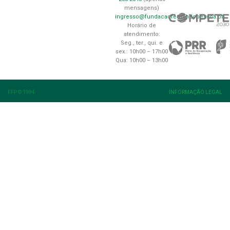
mensagens)
ingresso@fundacaofernandopessoa.pt
Horário de
atendimento:
Seg., ter., qui. e
sex.: 10h00 – 17h00
Qua: 10h00 – 13h00
FFP © 1994
INFORMAÇÃO LEGAL