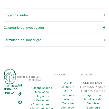
Edição de junho
Calendário do Investigador
Formulário de subscrição
CONHECER
CONTACTOS
SIGA-NOS
ESTUDAR E
INVESTIGAR
•
A UFP
UNIVERSIDADE
UNIVERSIDADE
•
A ESS-FP
FERNANDO PESSOA
•
Licenciaturas e
FERNANDO
•
A FFP
T. +351 22 507 1300
Mestrados
PESSOA
•
Campus e
•
info@ufp.edu.pt
Integrados
contactos
Faculdade de
•
Mestrados
•
Trabalhe
Ciência e
•
Doutoramentos
connosco
Tecnologia
•
Pós-Graduações