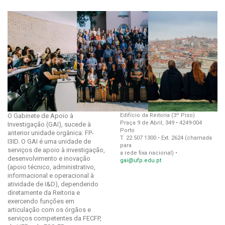
O Gabinete de Apoio à
Edifício da Reitoria (3º Piso)
Praça 9 de Abril, 349 • 4249-004
Investigação (GAI), sucede à
Porto
anterior unidade orgânica: FP-
T. 22 507 1300 • Ext. 2624 (chamada
I3ID. O GAI é uma unidade de
para
serviços de apoio à investigação,
a rede fixa nacional) •
desenvolvimento e inovação
gai@ufp.edu.pt
(apoio técnico, administrativo,
informacional e operacional à
atividade de I&D), dependendo
diretamente da Reitoria e
exercendo funções em
articulação com os órgãos e
serviços competentes da FECFP,