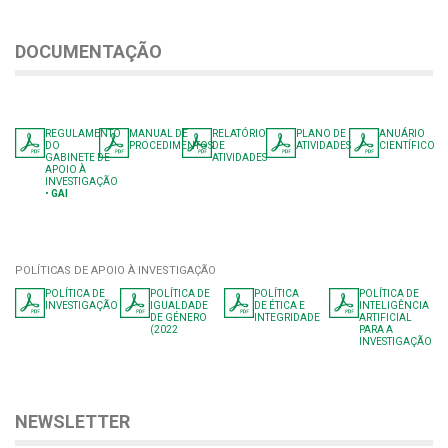
DOCUMENTAÇÃO
REGULAMENTO
MANUAL DE
RELATÓRIO
PLANO DE
ANUÁRIO
DO
PROCEDIMENTOS
DE
ATIVIDADES
CIENTÍFICO
GABINETE DE
ATIVIDADES
APOIO À
INVESTIGAÇÃO
•
GAI
POLÍTICAS DE APOIO À INVESTIGAÇÃO
POLÍTICA DE
POLÍTICA DE
POLÍTICA
POLÍTICA DE
INVESTIGAÇÃO
IGUALDADE
DE ÉTICA E
INTELIGÊNCIA
DE GÉNERO
INTEGRIDADE
ARTIFICIAL
(2022
PARA A
INVESTIGAÇÃO
NEWSLETTER