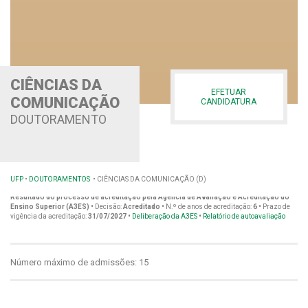
CIÊNCIAS DA
EFETUAR
COMUNICAÇÃO
CANDIDATURA
DOUTORAMENTO
UFP
•
DOUTORAMENTOS
•
CIÊNCIAS DA COMUNICAÇÃO (D)
Resultado do processo de acreditação pela Agência de Avaliação e Acreditação do
Ensino Superior (A3ES)
•
Decisão:
Acreditado •
N.º de anos de acreditação:
6 •
Prazo de
vigência da acreditação:
31/07/2027 •
Deliberação da A3ES
•
Relatório de autoavaliação
Número máximo de admissões: 15