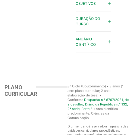
OBJETIVOS
DURAÇÃO DO
CURSO
ANUÁRIO
CIENTÍFICO
PLANO
3º Ciclo (Doutoramento)
•
3 anos (1
ano: plano curricular; 2 anos:
CURRICULAR
elaboração de tese)
•
Conforme
Despacho n.º 6767/2021, de
9 de julho, Diário da República n.º 132,
2ª série, Parte E
•
Área científica
predominante: Ciências da
Comunicação
O primeiro ano é reservado à frequência das
unidades curriculares propedêuticas,
destinadas a aprofundar conhecimentos e