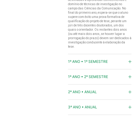
domínio de técnicas de investigação no
campo das Ciências da Comunicação. No
final do primeiro ano, espera-se que o aluno
supere com êxito uma prova formativa de
qualificação do projeto de tese, perante um
júri de três docentes doutorados, um dos
quais o orientador. Os restantes dois anos
(ou até mais dois anos, se houver lugar a
prorrogação do prazo) devem ser dedicados à
investigação conducente à elaboração da
tese.
1º ANO • 1º SEMESTRE
1º ANO • 2º SEMESTRE
2º ANO • ANUAL
3º ANO • ANUAL