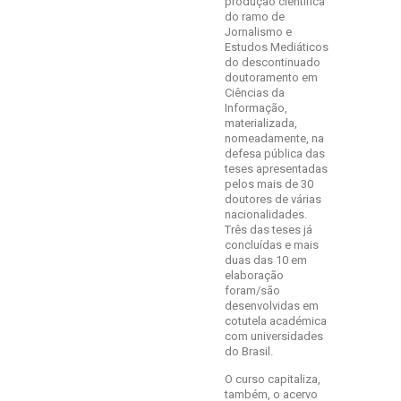
produção científica
do ramo de
Jornalismo e
Estudos Mediáticos
do descontinuado
doutoramento em
Ciências da
Informação,
materializada,
nomeadamente, na
defesa pública das
teses apresentadas
pelos mais de 30
doutores de várias
nacionalidades.
Três das teses já
concluídas e mais
duas das 10 em
elaboração
foram/são
desenvolvidas em
cotutela académica
com universidades
do Brasil.
O curso capitaliza,
também, o acervo