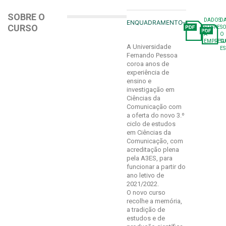
SOBRE O
DADOS
D
ENQUADRAMENTO
CURSO
SOBRE
S
A
O
EMPREGA
S
A Universidade
E
Fernando Pessoa
coroa anos de
experiência de
ensino e
investigação em
Ciências da
Comunicação com
a oferta do novo 3.º
ciclo de estudos
em Ciências da
Comunicação, com
acreditação plena
pela A3ES, para
funcionar a partir do
ano letivo de
2021/2022.
O novo curso
recolhe a memória,
a tradição de
estudos e de