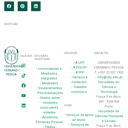
NOTÍCIAS
CONHECER
CONTACTOS
SIGA-NOS
ESTUDAR E
INVESTIGAR
•
A UFP
UNIVERSIDADE
UNIVERSIDADE
•
A ESS-FP
FERNANDO PESSOA
•
Licenciaturas e
FERNANDO
•
A FFP
T. +351 22 507 1300
Mestrados
PESSOA
•
Campus e
•
info@ufp.edu.pt
Integrados
contactos
Faculdade de
•
Mestrados
•
Trabalhe
Ciência e
•
Doutoramentos
connosco
Tecnologia
•
Pós-Graduações
Praça 9 de Abril,
•
Ensino
online
349 • 4249-004
•
Unidades
VIVER
Porto
curriculares
Faculdade de
isoladas
•
Serviços de apoio
Ciências Humanas
•
Academia
ao aluno
e Sociais
Fernando Pessoa
•
Serviços de
Praça 9 de Abril,
•
Títulos