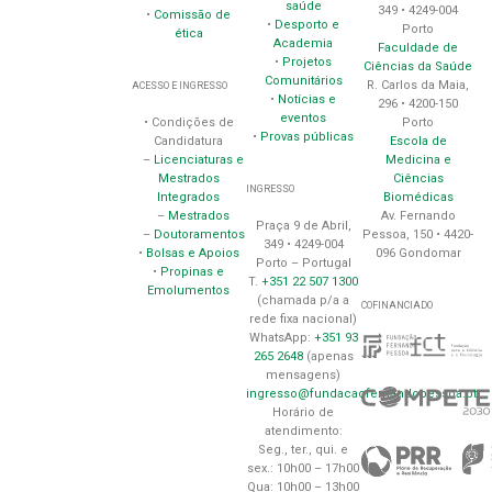
saúde
349 • 4249-004
•
Comissão de
•
Desporto e
Porto
ética
Academia
Faculdade de
•
Projetos
Ciências da Saúde
Comunitários
R. Carlos da Maia,
ACESSO E INGRESSO
•
Notícias e
296 • 4200-150
eventos
Porto
• Condições de
•
Provas públicas
Escola de
Candidatura
Medicina e
–
Licenciaturas e
Ciências
Mestrados
INGRESSO
Biomédicas
Integrados
Av. Fernando
–
Mestrados
Praça 9 de Abril,
Pessoa, 150 • 4420-
–
Doutoramentos
349 • 4249-004
096 Gondomar
•
Bolsas e Apoios
Porto – Portugal
•
Propinas e
T.
+351 22 507 1300
Emolumentos
(chamada p/a a
COFINANCIADO
rede fixa nacional)
WhatsApp:
+351 93
265 2648
(apenas
mensagens)
ingresso@fundacaofernandopessoa.pt
Horário de
atendimento:
Seg., ter., qui. e
sex.: 10h00 – 17h00
Qua: 10h00 – 13h00