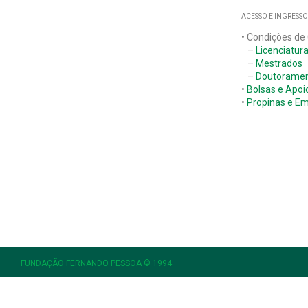
ACESSO E INGRESSO
• Condições de
–
Licenciatur
–
Mestrados
–
Doutorame
•
Bolsas e Apoi
•
Propinas e E
FUNDAÇÃO FERNANDO PESSOA © 1994