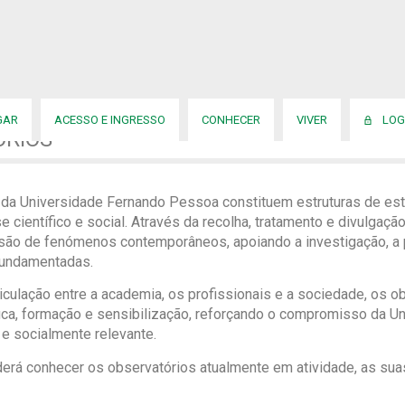
GAR
ACESSO E INGRESSO
CONHECER
VIVER
LOG
ÓRIOS
da Universidade Fernando Pessoa constituem estruturas de est
se científico e social. Através da recolha, tratamento e divulgaç
ão de fenómenos contemporâneos, apoiando a investigação, a 
undamentadas.
culação entre a academia, os profissionais e a sociedade, os o
ífica, formação e sensibilização, reforçando o compromisso da
 e socialmente relevante.
rá conhecer os observatórios atualmente em atividade, as suas á