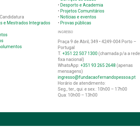
•
Desporto e Academia
•
Projetos Comunitários
 Candidatura
•
Notícias e eventos
as e Mestrados Integrados
•
Provas públicas
INGRESSO
ntos
os
Praça 9 de Abril, 349 • 4249-004 Porto –
molumentos
Portugal
T.
+351 22 507 1300
(chamada p/a a red
fixa nacional)
WhatsApp:
+351 93 265 2648
(apenas
mensagens)
ingresso@fundacaofernandopessoa.pt
Horário de atendimento:
Seg., ter., qui. e sex.: 10h00 – 17h00
Qua: 10h00 – 13h00