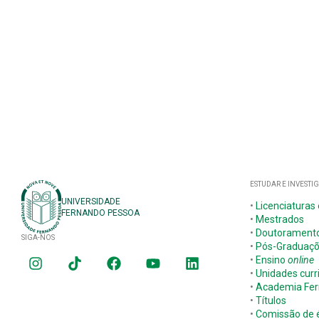
ESTUDAR E INVESTI
UNIVERSIDADE
•
Licenciaturas
FERNANDO PESSOA
•
Mestrados
•
Doutorament
SIGA-NOS
•
Pós-Graduaç
•
Ensino
online
•
Unidades curr
•
Academia Fer
•
Títulos
•
Comissão de é