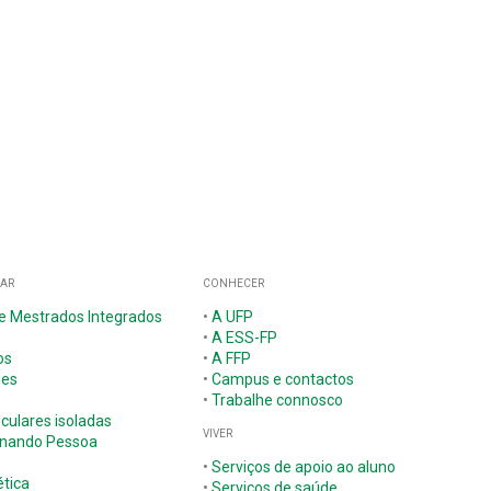
GAR
CONHECER
 e Mestrados Integrados
•
A UFP
•
A ESS-FP
os
•
A FFP
ões
•
Campus e contactos
•
Trabalhe connosco
iculares isoladas
VIVER
nando Pessoa
•
Serviços de apoio ao aluno
tica
•
Serviços de saúde