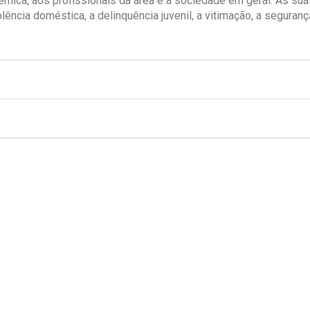
ica, aos profissionais da área e à sociedade em geral. As suas 
olência doméstica, a delinquência juvenil, a vitimação, a seguran