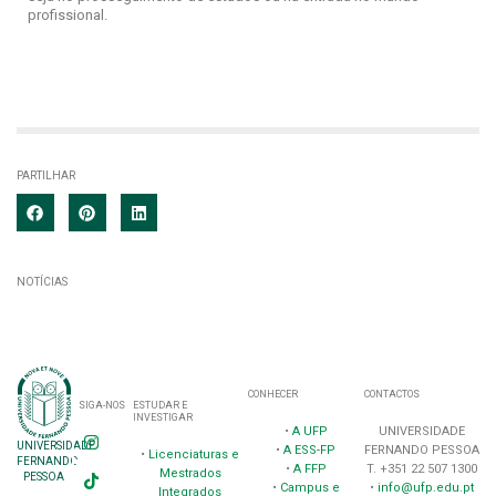
profissional.
PARTILHAR
NOTÍCIAS
CONHECER
CONTACTOS
SIGA-NOS
ESTUDAR E
INVESTIGAR
•
A UFP
UNIVERSIDADE
UNIVERSIDADE
•
A ESS-FP
FERNANDO PESSOA
•
Licenciaturas e
FERNANDO
•
A FFP
T. +351 22 507 1300
Mestrados
PESSOA
•
Campus e
•
info@ufp.edu.pt
Integrados