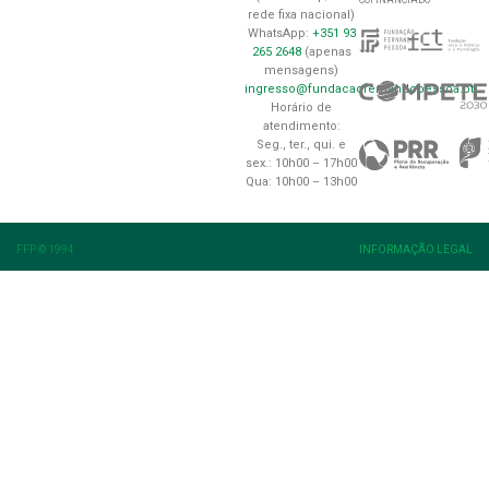
COFINANCIADO
rede fixa nacional)
WhatsApp:
+351 93
265 2648
(apenas
mensagens)
ingresso@fundacaofernandopessoa.pt
Horário de
atendimento:
Seg., ter., qui. e
sex.: 10h00 – 17h00
Qua: 10h00 – 13h00
FFP © 1994
INFORMAÇÃO LEGAL