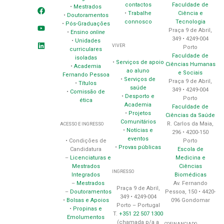
contactos
Faculdade de
•
Mestrados
•
Trabalhe
Ciência e
•
Doutoramentos
connosco
Tecnologia
•
Pós-Graduações
Praça 9 de Abril,
•
Ensino
online
349 • 4249-004
•
Unidades
VIVER
Porto
curriculares
Faculdade de
isoladas
•
Serviços de apoio
Ciências Humanas
•
Academia
ao aluno
e Sociais
Fernando Pessoa
•
Serviços de
Praça 9 de Abril,
•
Títulos
saúde
349 • 4249-004
•
Comissão de
•
Desporto e
Porto
ética
Academia
Faculdade de
•
Projetos
Ciências da Saúde
Comunitários
R. Carlos da Maia,
ACESSO E INGRESSO
•
Notícias e
296 • 4200-150
eventos
Porto
• Condições de
•
Provas públicas
Escola de
Candidatura
Medicina e
–
Licenciaturas e
Ciências
Mestrados
INGRESSO
Biomédicas
Integrados
Av. Fernando
–
Mestrados
Praça 9 de Abril,
Pessoa, 150 • 4420-
–
Doutoramentos
349 • 4249-004
096 Gondomar
•
Bolsas e Apoios
Porto – Portugal
•
Propinas e
T.
+351 22 507 1300
Emolumentos
(chamada p/a a