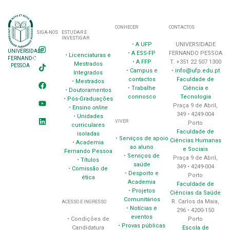
CONHECER
CONTACTOS
SIGA-NOS
ESTUDAR E
INVESTIGAR
•
A UFP
UNIVERSIDADE
UNIVERSIDADE
•
A ESS-FP
FERNANDO PESSOA
•
Licenciaturas e
FERNANDO
•
A FFP
T. +351 22 507 1300
Mestrados
PESSOA
•
Campus e
•
info@ufp.edu.pt
Integrados
contactos
Faculdade de
•
Mestrados
•
Trabalhe
Ciência e
•
Doutoramentos
connosco
Tecnologia
•
Pós-Graduações
Praça 9 de Abril,
•
Ensino
online
349 • 4249-004
•
Unidades
VIVER
Porto
curriculares
Faculdade de
isoladas
•
Serviços de apoio
Ciências Humanas
•
Academia
ao aluno
e Sociais
Fernando Pessoa
•
Serviços de
Praça 9 de Abril,
•
Títulos
saúde
349 • 4249-004
•
Comissão de
•
Desporto e
Porto
ética
Academia
Faculdade de
•
Projetos
Ciências da Saúde
Comunitários
R. Carlos da Maia,
ACESSO E INGRESSO
•
Notícias e
296 • 4200-150
eventos
Porto
• Condições de
•
Provas públicas
Escola de
Candidatura