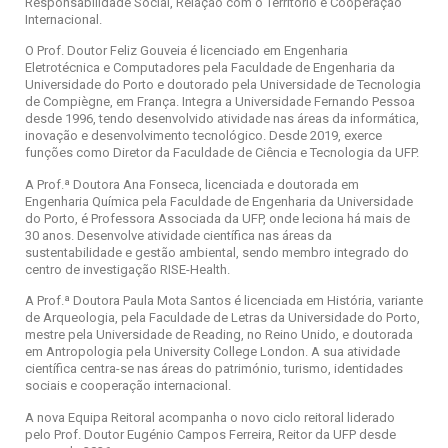
Responsabilidade Social, Relação com o Território e Cooperação
Internacional.
O Prof. Doutor Feliz Gouveia é licenciado em Engenharia
Eletrotécnica e Computadores pela Faculdade de Engenharia da
Universidade do Porto e doutorado pela Universidade de Tecnologia
de Compiègne, em França. Integra a Universidade Fernando Pessoa
desde 1996, tendo desenvolvido atividade nas áreas da informática,
inovação e desenvolvimento tecnológico. Desde 2019, exerce
funções como Diretor da Faculdade de Ciência e Tecnologia da UFP.
A Prof.ª Doutora Ana Fonseca, licenciada e doutorada em
Engenharia Química pela Faculdade de Engenharia da Universidade
do Porto, é Professora Associada da UFP, onde leciona há mais de
30 anos. Desenvolve atividade científica nas áreas da
sustentabilidade e gestão ambiental, sendo membro integrado do
centro de investigação RISE-Health.
A Prof.ª Doutora Paula Mota Santos é licenciada em História, variante
de Arqueologia, pela Faculdade de Letras da Universidade do Porto,
mestre pela Universidade de Reading, no Reino Unido, e doutorada
em Antropologia pela University College London. A sua atividade
científica centra-se nas áreas do património, turismo, identidades
sociais e cooperação internacional.
A nova Equipa Reitoral acompanha o novo ciclo reitoral liderado
pelo Prof. Doutor Eugénio Campos Ferreira, Reitor da UFP desde