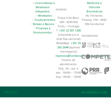
Medicina e
–
Licenciaturas e
Ciências
Mestrados
INGRESSO
Biomédicas
Integrados
Av. Fernando
–
Mestrados
Praça 9 de Abril,
Pessoa, 150 • 4420-
–
Doutoramentos
349 • 4249-004
096 Gondomar
•
Bolsas e Apoios
Porto – Portugal
•
Propinas e
T.
+351 22 507 1300
Emolumentos
(chamada p/a a
COFINANCIADO
rede fixa nacional)
WhatsApp:
+351 93
265 2648
(apenas
mensagens)
ingresso@fundacaofernandopessoa.pt
Horário de
atendimento:
Seg., ter., qui. e
sex.: 10h00 – 17h00
Qua: 10h00 – 13h00
FFP © 1994
INFORMAÇÃO LEGAL