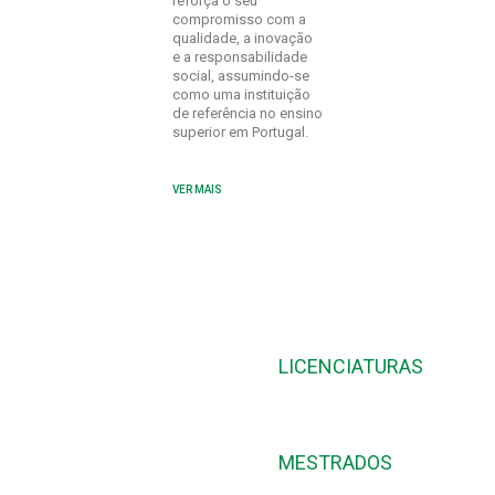
reforça o seu
compromisso com a
qualidade, a inovação
e a responsabilidade
social, assumindo-se
como uma instituição
de referência no ensino
superior em Portugal.
VER MAIS
CURSOS
LICENCIATURAS
MESTRADOS