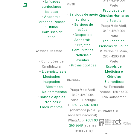
349 • 4249-004
•
Unidades
VIVER
Porto
curriculares
Faculdade de
isoladas
•
Serviços de apoio
Ciências Humanas
•
Academia
ao aluno
e Sociais
Fernando Pessoa
•
Serviços de
Praça 9 de Abril,
•
Títulos
saúde
349 • 4249-004
•
Comissão de
•
Desporto e
Porto
ética
Academia
Faculdade de
•
Projetos
Ciências da Saúde
Comunitários
R. Carlos da Maia,
ACESSO E INGRESSO
•
Notícias e
296 • 4200-150
eventos
Porto
• Condições de
•
Provas públicas
Escola de
Candidatura
Medicina e
–
Licenciaturas e
Ciências
Mestrados
INGRESSO
Biomédicas
Integrados
Av. Fernando
–
Mestrados
Praça 9 de Abril,
Pessoa, 150 • 4420-
–
Doutoramentos
349 • 4249-004
096 Gondomar
•
Bolsas e Apoios
Porto – Portugal
•
Propinas e
T.
+351 22 507 1300
Emolumentos
(chamada p/a a
COFINANCIADO
rede fixa nacional)
WhatsApp:
+351 93
265 2648
(apenas
mensagens)