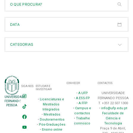
CONHECER
CONTACTOS
SIGA-NOS
ESTUDAR E
INVESTIGAR
•
A UFP
UNIVERSIDADE
UNIVERSIDADE
•
A ESS-FP
FERNANDO PESSOA
•
Licenciaturas e
FERNANDO
•
A FFP
T. +351 22 507 1300
Mestrados
PESSOA
•
Campus e
•
info@ufp.edu.pt
Integrados
contactos
Faculdade de
•
Mestrados
•
Trabalhe
Ciência e
•
Doutoramentos
connosco
Tecnologia
•
Pós-Graduações
Praça 9 de Abril,
•
Ensino
online