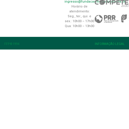
ingresso@fundacaofernandopessoa.pt
Horário de
atendimento:
Seg., ter., qui. e
sex.: 10h00 – 17h00
Qua: 10h00 – 13h00
FFP © 1994
INFORMAÇÃO LEGAL