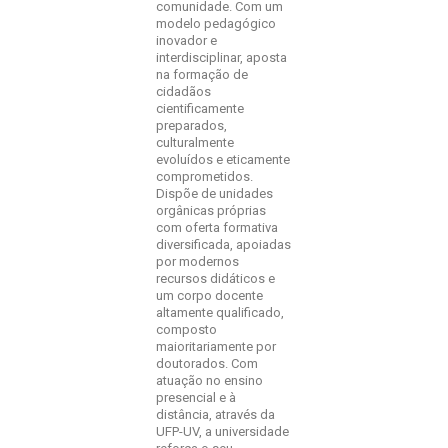
comunidade. Com um
modelo pedagógico
inovador e
interdisciplinar, aposta
na formação de
cidadãos
cientificamente
preparados,
culturalmente
evoluídos e eticamente
comprometidos.
Dispõe de unidades
orgânicas próprias
com oferta formativa
diversificada, apoiadas
por modernos
recursos didáticos e
um corpo docente
altamente qualificado,
composto
maioritariamente por
doutorados. Com
atuação no ensino
presencial e à
distância, através da
UFP-UV, a universidade